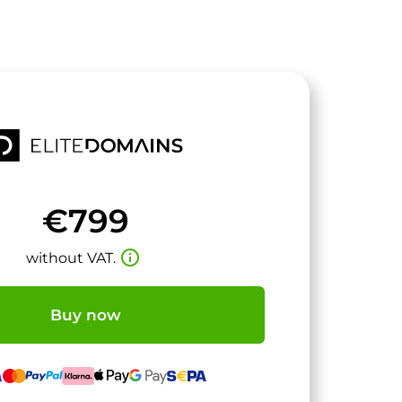
€799
info_outline
without VAT.
Buy now