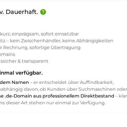
iv. Dauerhaft.
help
kurz, einprägsam, sofort einsetzbar
sitz – kein Zwischenhändler, keine Abhängigkeiten
e Rechnung, sofortige Übertragung
Domains
ssicher & transparent
inmal verfügbar.
it dem Namen
– er entscheidet über Auffindbarkeit,
unabhängig davon, ob Kunden über Suchmaschinen ode
ine .de-Domain aus professionellem Direktbestand
– klar
ns dieser Art stehen nur einmal zur Verfügung.