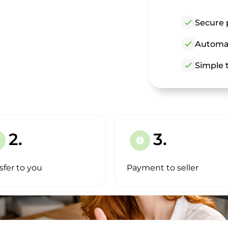
check
Secure 
check
Automat
check
Simple t
2.
3.
paid
sfer to you
Payment to seller