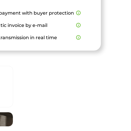
payment with buyer protection
info_outline
ic invoice by e-mail
info_outline
ransmission in real time
info_outline