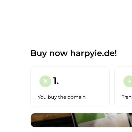
Buy now harpyie.de!
1.
shopping_cart
arrow_forward
You buy the domain
Tran